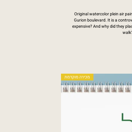
Original watercolor plein air pa
Gurion boulevard. It is a contro
expensive? And why did they place
walk?
מכירה מוקדמת