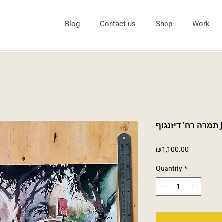
Blog
Contact us
Shop
Work
ף
Price
₪1,100.00
Quantity
*