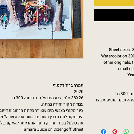
Sheet size is
Watercolor on 30
other originals,
small ri
Yea
תמרה ברח' דיזנגוף
2020
38X26 ס"מ, צבע מים על נייר כותנה 300 גר'
לציור אין שוליים, וגודלו 38X26 מופיעות בצד
עבודת מקור יחידה במינה.
ציור מקורי בצבעי מים שצוייר בפינת הרחובות דיזנגו
היה מקור לוויכוח בין השכנים: שווה או לא שווה?
את כולם? בעיניי זה רק הופך אותו יותר לאייקון של.
Tamara Juice on Dizengoff Street