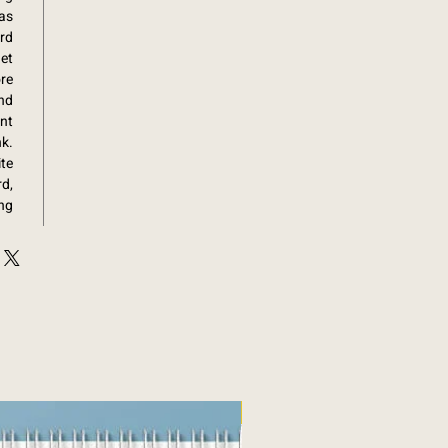
as
ard
et
re.
nd
ont
nk.
ite
rd,
ng.
Fine art print