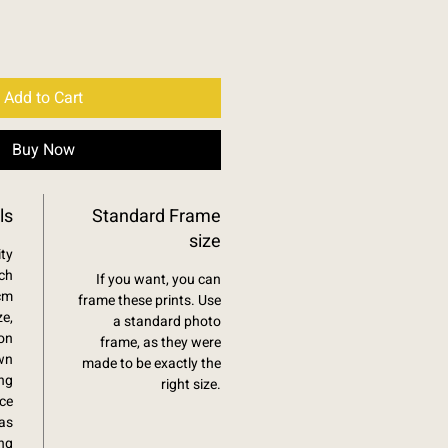
Add to Cart
Buy Now
ls
Standard Frame
size
ity
ch
If you want, you can
cm
frame these prints. Use
ze,
a standard photo
on.
frame, as they were
wn
made to be exactly the
ing
right size.
ce.
as
ang