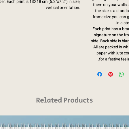
er. Each print is 13X18 cm (5.2"x7.2") in size,
them on your walls, 
vertical orientation.
the size is a stand
frame size you can g
in a sto
Each print has a bra
signature on the fr
side. Back side is bla
All are packed in wh
paper with jute co
for a festive feeli
Related Products