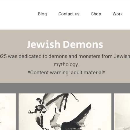
Blog
Contact us
Shop
Work
Jewish Demons
025 was dedicated to demons and monsters from Jewish 
mythology.
*Content warning: adult material*