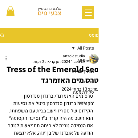
פוסט
All Posts
artzoidstudio
All Posts
29 בפבר׳ 2024
זמן קריאה 2 דקות
Tress of the Emerald Sea
תהליך עבודה
טרס מים האזמרגד
ספרים
עודכן:
13 במאי 2024
סקירת מנגה
טרס מים האזמרגד/ ברנדון סנדרסון
יומן חזותי
בקורונה ברנדון סנדרסון ביטל את נסיעות 
הקידום של ספריו וישב בבית עם משפחתו. 
הוא חשב מה היה קורה ב״הנסיכה הקסומה״ 
אם הנסיכה נורית לא היתה מתייאשת לנוכח 
הודעה על אובדנו של בן זוגה, אלא יוצאת 