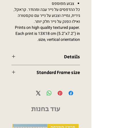
צבוע מפוספס
כל ההדפסים על נייר עבה ומהודר. קראקל,
גירית, נמייה וצבוע על נייר עם טקסטורה
ואילו הפנק על נייר חלק יותר.
Prints on high quality textured paper.
Each print is 13X18 cm (5.2"x7.2") in
size, vertical orientation.
Details
Prints on high quality textured paper.
Standard Frame size
Each print is 13X18 cm (5.2"x7.2") in
size, vertical orientation.
If you want, you can frame these
Compile your own collection by
prints. Use a standard photo frame, as
ordering prints of your choice.
they were made to be exactly the right
You can give them as greeting cards,
size.
or hang them on your walls, as the size
עוד בחנות
is a standard frame size you can get in
a store.
Each print has a brand signature on
מכירה מוקדמת
 print
the front side. Back side is blank. All